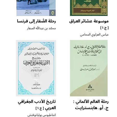
موسوعة عشائر العراق
رحلة الصَّفار إلى فرنسا
[ ج ١ ]
محمّد بن عبدالله الصفار
الأندلسي التطواني
عباس العزاوي المحامي
رحلة العالم الألماني :
تاريخ الأدب الجغرافي
ج. أو. هابنسترايت
العربي
[ ج ١ ]
إلى الجزائر وتونس
اغناطيوس يوليانوفتش