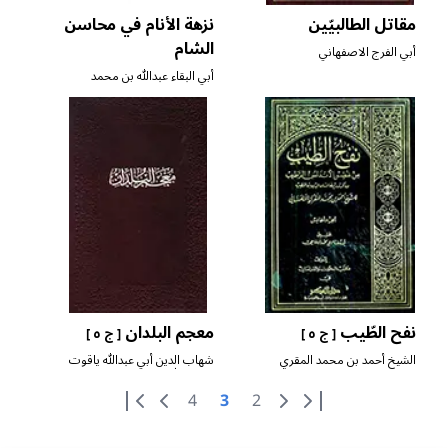
مقاتل الطالبيّين
نزهة الأنام في محاسن
الشام
أبي الفرج الاصفهاني
أبي البقاء عبدالله بن محمد
البدري المصري الدمشقي
نفح الطّيب
معجم البلدان
[ ج ٥ ]
[ ج ٥ ]
الشيخ أحمد بن محمد المقري
شهاب الدين أبي عبدالله ياقوت
التلمساني
بن عبدالله الحموي الرومي
البغدادي
4
3
2