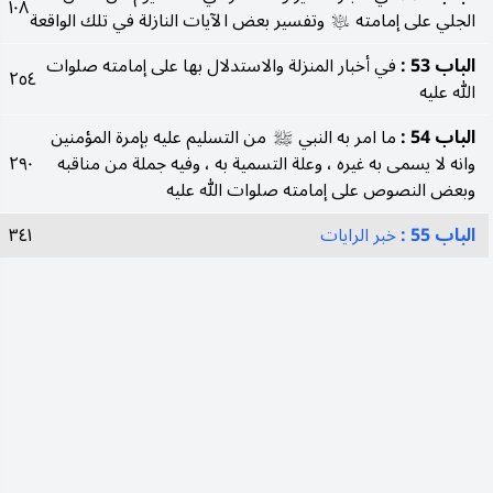
١٠٨
الجلي على إمامته
وتفسير بعض الآيات النازلة في تلك الواقعة
عليه‌السلام
الباب 53 :
في أخبار المنزلة والاستدلال بها على إمامته صلوات
٢٥٤
الله عليه
الباب 54 :
ما امر به النبي
من التسليم عليه بإمرة المؤمنين
صلى‌الله‌عليه‌وآله
وانه لا يسمى به غيره ، وعلة التسمية به ، وفيه جملة من مناقبه
٢٩٠
وبعض النصوص على إمامته صلوات الله عليه
الباب 55 :
خبر الرايات
٣٤١