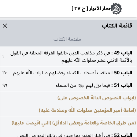
بحار الأنوار [ ج ٣٧ ]
قائمة الکتاب
مقدمة الكتاب
الباب 49 :
في ذكر مذاهب الذين خالفوا الفرقة المحقة في القول
١
بالأئمة الاثني عشر صلوات الله عليهم
الباب 50 :
مناقب أصحاب الكساء وفضلهم صلوات الله عليهم
٣٥
الباب 51 :
فيما نزل لهم
من السماء
٩٩
عليهم‌السلام
(ابواب النصوص الدالة الخصوص على)
(امامة أمير المؤمنين صلوات الله وسلامة عليه)
(من طرق الخاصة والعامة وبعض الدلائل) (التي اقيمت عليها)
الباب 52 :
في أخبار الغدير وما صدر في ذلك اليوم من النص