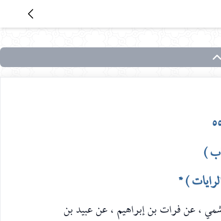
٥
اب
)
لرايات ) *
شمي ، عن فرات بن إبراهيم ، عن عبيد بن