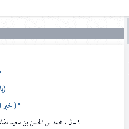
البحث
البحث
في
بحار
الأنوار
٥
(
ب
* ( خبر ا
١ ـ ل :
محمد بن الحسن بن سعيد الها