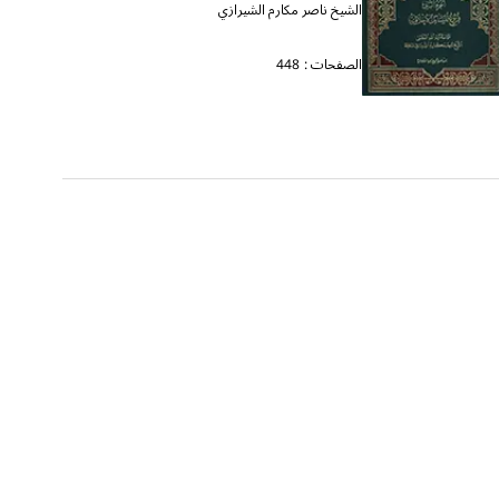
الشيخ ناصر مكارم الشيرازي
الصفحات :
448
بحار ال