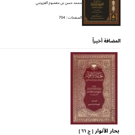
محمد حسن بن معصوم القزويني
الصفحات :
704
المضافة أخيراً
بحار الأنوار
[ ج ٦٦ ]