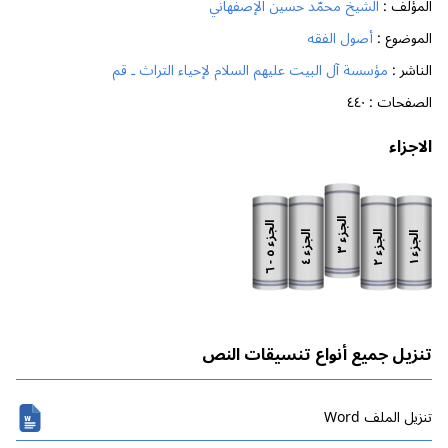
المؤلف :
الشيخ محمّد حسين الإصفهاني
الموضوع :
أصول الفقه
الناشر :
مؤسسة آل البيت عليهم السلام لإحياء التراث ـ قم
الصفحات :
٤٤٠
الاجزاء
الجزء
الجزء
الجزء
الجزء
الجزء
٣
٥
٦
٢
٤
١
-
تنزيل جميع أنواع تنسيقات النص
تنزیل الملف Word