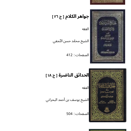
جواهر الكلام
[ ج ٢٦ ]
الفقه
الشيخ محمّد حسن النّجفي
الصفحات :
412
الحدائق الناضرة
[ ج ١٨ ]
الفقه
الشيخ يوسف بن أحمد البحراني
الصفحات :
504