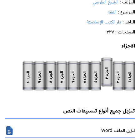
المؤلف :
الشيخ الطوسي
الموضوع :
الفقه
الناشر :
دار الكتب الإسلاميّة
الصفحات :
٣٣٧
الاجزاء
الجزء
الجزء
الجزء
الجزء
الجزء
الجزء
الجزء
الجزء
الجزء
الجزء
٣
١٠
٨
٧
٩
٦
٥
٢
٤
١
تنزيل جميع أنواع تنسيقات النص
تنزیل الملف Word