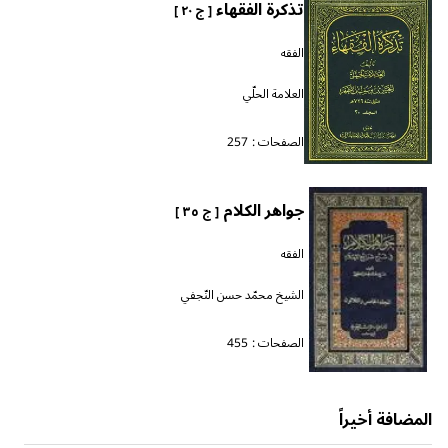
تذكرة الفقهاء
[ ج ٢٠ ]
الفقه
العلامة الحلّي
الصفحات :
257
جواهر الكلام
[ ج ٣٥ ]
الفقه
الشيخ محمّد حسن النّجفي
الصفحات :
455
المضافة أخيراً