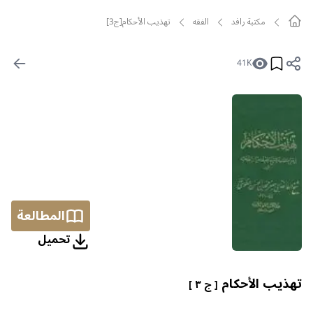
مکتبة رافد
الفقه
تهذيب الأحكام[ج3]
41K
المطالعة
تحمیل
تهذيب الأحكام
[ ج ٣ ]