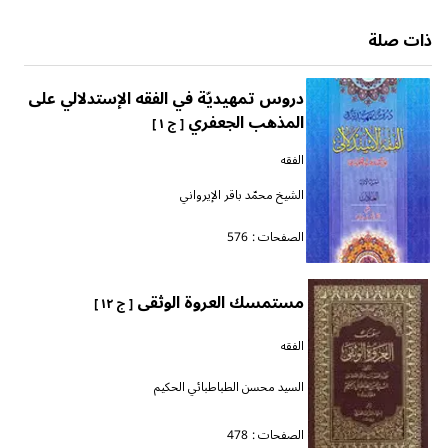
ذات صلة
دروس تمهيديّة في الفقه الإستدلالي على
المذهب الجعفري
[ ج ١ ]
الفقه
الشيخ محمّد باقر الإيرواني
الصفحات :
576
مستمسك العروة الوثقى
[ ج ١٢ ]
الفقه
السيد محسن الطباطبائي الحكيم
الصفحات :
478