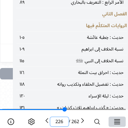
والحمدللّه ربّ العالمين
الأمر الرابع : التعريف بالبخاري
٨٩
الفصل الثاني
* * *
الروايات المتكلّم فيها
٢٢٦
حديث : خِطبة عائشة
١٠٥
نسبة الخلاف إلى ابراهيم
١٠٩
نسبة الخلاف إلى النبي
١١٥
صلى‌الله‌عليه‌وآله‌وسلم
حديث : احراق بيت النملة
١١٦
حديث : تفضيل الخلفاء وتكذيب رواته
١١٨
حديث : ليلة الإسراء
١٢٠
حديث : « كَذِب ابراهيم ثلاث كذبات »
١٣١
حديث امتناع علي بن أبي طالب عن صلاة الليل
١٣٢
226
/
262