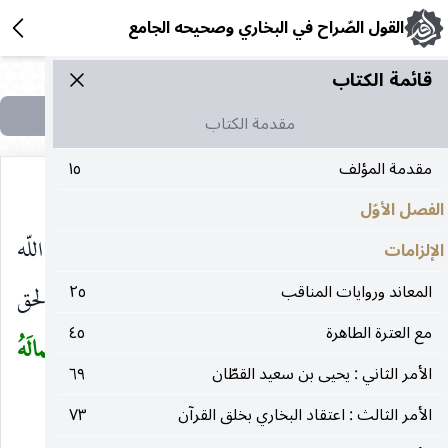
القول الصّراح في البخاري وصحيحه الجامع
قائمة الکتاب
مقدمة الكتاب
مقدمة المؤلف
١٥
الفصل الأوّل
قد تمّت الرسالة المسماة بالقول الصراح فنسأل اللّه
الإلزامات
المعاند وروايات المناقب
٢٥
سبحانه وتعالى أن يوفقنا بالشكر دائماً ولاداء الحق
مع العترة الطاهرة
٤٥
والتمسك بحبل اللّه المتين قائماً على
ومن يَهدِ اللّهُ فَمالَهُ
(
الأمر الثاني : يحيى بن سعيد القطّان
٦٩
مِنْ مُضَلٍّ
)
الأمر الثالث : اعتقاد البخاري بخلق القرآن
٧٣