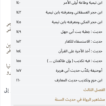
ابن تيمية وطاعة أولى الأمر
١٤٠
فكتب اليه عمرو يقول :
ابن حجر العسقلاني ومعرفته بابن تيمية
١٤٢
أبى القلب مني أن
ابن حجر المكي ومعرفته بابن تيمية
١٤٥
بقتل بن عفان أجر
يخادع بالمكر
إلى الكفر
حديث : خِطبة بنت أبي جهل
١٤٩
حديث : الاستسقاء للكفار
١٥٢
واني لعمرى ذو
ولست أبيع الدين
دهاء وفطنة
بالرشح والدفر
حديث : أخذ الأجرة على القرآن
١٥٤
حديث : فيه تكذيب ( وإن طائفتان ... )
١٥٥
أليس صغيراً ملك
هي العار في الدنيا
مصر ببيعة
أبوحنيفة يكذّب حديث أبي هريرة
١٥٧
على الال من عمرو
ابن حزم وتكذيب حديث المعازف
١٦٠
وذكر سيف عن هشام بن محمد أنه كتب عمرو إلى
الفصل الثالث
مشاهير الرواة في حديث السنة
معاوية :