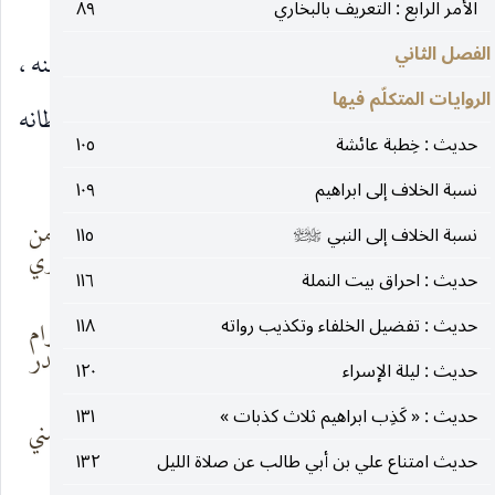
فكتابك لايخدع ذا عقل وذا دين والسلام ».
الأمر الرابع : التعريف بالبخاري
٨٩
الفصل الثاني
فلما قرء كتابه قال له عتبة بن أبي سفيان : لاتيأس منه ،
الروايات المتكلّم فيها
فكتب إليه وارغبه في الولاية واشركه معه في سلطانه
حديث : خِطبة عائشة
١٠٥
وكان في أسفل كتابه :
نسبة الخلاف إلى ابراهيم
١٠٩
جهلت ما تعلم
فارسلت شيئاً من
نسبة الخلاف إلى النبي
١١٥
صلى‌الله‌عليه‌وآله‌وسلم
محلك عندنا
عتاب وما تدري
حديث : احراق بيت النملة
١١٦
حديث : تفضيل الخلفاء وتكذيب رواته
١١٨
فثق بالذي عندي
من العز والاكرام
لك اليوم آنفاً
والجاه والقدر
حديث : ليلة الإسراء
١٢٠
حديث : « كَذِب ابراهيم ثلاث كذبات »
١٣١
واكتب عهداً
واشعفه بالبذل مني
ترتضيه مؤكداً
وبالبر
حديث امتناع علي بن أبي طالب عن صلاة الليل
١٣٢