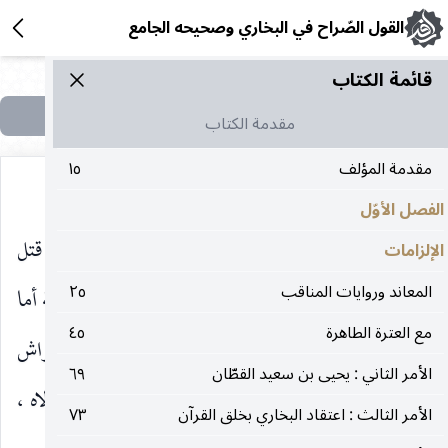
القول الصّراح في البخاري وصحيحه الجامع
قائمة الکتاب
مقدمة الكتاب
مقدمة المؤلف
١٥
الفصل الأوّل
وأما قولك : أن أمير المؤمنين أشلى الصحابة على قتل
الإلزامات
المعاند وروايات المناقب
٢٥
عثمان فهو كذب ، وزور ، وغواية ، ويحك يا معاوية أما
مع العترة الطاهرة
٤٥
علمت أن أبا الحسن بذل نفسه لله تعالى ، وبات على فراش
الأمر الثاني : يحيى بن سعيد القطّان
٦٩
رسول الله
وقال فيه : من كنت مولاه فعلي مولاه ،
صلى‌الله‌عليه‌وآله‌وسلم
الأمر الثالث : اعتقاد البخاري بخلق القرآن
٧٣