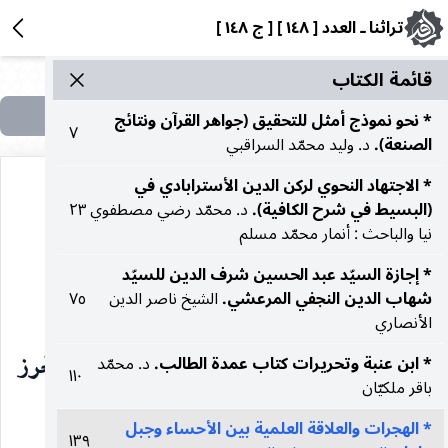
تراثنا ـ العدد [ ١٤٨ ] [ ج ١٤٨ ]
قائمة الکتاب
* نحو نموذج أمثل للتحقيق (جواهر القرآن ونتائج
٧
الصنعة).
د. وليد محمّد السراقبي
* الاجتهاد النحوي لركن الدين الأسترابادي في
(البسيط في شرح الكافية).
د. محمّد رضي مصطفوي
٢٣
نيا والباحث : أنمار محمّد مسلم
الهجرات والعلاقة العلمية
* إجازة السيّد عبد الحسين شرف الدين للسيّد
شهاب الدين النجفي المرعشي.
الشيخ ناصر الدين
٧٥
بين الأحساء وجبل عامل
الأنصاري
الشيخ محمّد علي الحرز
* ابن عنبة وتحريرات کتاب عمدة الطالب.
د. محمّد
١١٠
باقر ملكيّان
بسم الله الرحمن الرحيم
* الهجرات والعلاقة العلمية بين الأحساء وجبل
١٣٩