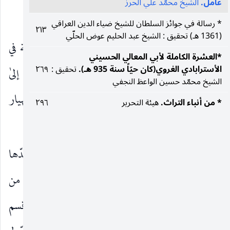
عامل.
الشيخ محمّد علي الحرز
مدخل :
* رسالة في جوائز السلطان للشيخ ضياء الدين العراقي
٢١٣
(1361 هـ) تحقيق : الشيخ عبد الحليم عوض الحلّي
يطلق اسم جبل عامل علىٰ معظم الأراضي الواقعة في
*العشرة الكاملة لأبي المعالي الحسيني
الأسترابادي الغروي(كان حيّاً سنة 935 هـ).
تحقيق :
٢٦٩
جنوبي لبنان ، وتُرجِع معظم المصادر تلك التسمية إلىٰ
الشيخ محمّد حسين الواعظ النجفي
قبيلة بني عاملة السبأية التي هاجرت من اليمن بعد انهيار
* من أنباء التراث.
هيئة التحرير
٢٩٦
سدّ مأرب ، ونزلت هذه الجبال.
ويمكن تحديد منطقة جبل عامل بالتالي : بأنّه يحدّها
جنوباً نهر القرن ، الجاري قرب ترشيحا (طير شيحا) من
بلاد عكّا ، وشرقاً أرض الخيط والأردن والحولة ، وقسم