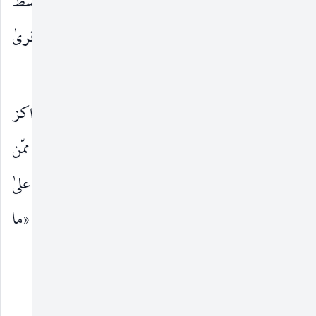
من جبل لبنان ـ وشمالاً نهر الأوّلي. وغرباً البحر المتوسّط
، وتدخل في هذا الحدّ صيدا وجزين ، وقسم من قرىٰ
(١)
عكّا
.
فقد برزت منطقة جبل عامل كأحد أهمّ المراكز
العلمية الشيعية ، بإنجابها عشرات الفقهاء والعلماء ممّن
كان لهم تأثير بالغ في تقدّم الحركة العلمية والفقهية علىٰ
مدىٰ عدّة قرون ، حتّىٰ قال في شأنهم القاضي نور الله : «ما
من قرية هناك
__________