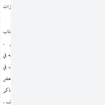
الحسن ابن زين الدين
(موسوعة إجازات
العاملي (١٠١١ هـ).
الشيعة).
في أعمال الحجّ ومناسكه
وقد اشتمل هذا الكتاب
، فقد عَمد المصنّف
إلىٰ
رحمه‌الله
علىٰ مقدّمة التحقيق ،
تبويب هذا الكتاب حسب
أساتذة المؤلّف وشيوخه في
الترتيب إلىٰ مقدّمة وعدّة
العلوم ، مشايخ المؤلّف في
فصول مهمّة ، مشتملة علىٰ
رواية الحديث ، ذكر بعض
أعمال ، وزيارات للنبي
صلى‌الله‌عليه‌وآله
المجازين عن المؤلّف ، ذكر
والأئمّة الأطهار
،
عليهم‌السلام
بعض المعاصرين للمؤلّف ،