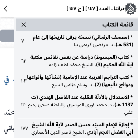
تراثنا ـ العدد [ ١٤٧ ] [ ج ١٤٧ ]
قائمة الکتاب
*
(مصحف الزنجاني) نسخة يرقىٰ تاريخها إلىٰ عام
٧
(531 هـ).
د. مرتضىٰ كريمي نيا
*
كتاب (المبسوط) دراسة عن بعض نفائس مكتبة
٦٣
آية الله الحكيم (3).
الشيخ محمّد لطف زاده
* الروضة البهية في
تفسير لبعض الآيات من كلّ
* كتب التراجم العربية عند الإمامية (نشأتها وأنواعها
١٠٣
ودوافع تأليفها) (2).
د. وسام عبّاس السبع
الإجازات الشفيعية.
سورة.
* الاستدلال بالأدلّة النقلية عند الفاضل الهندي (ت
1137 هـ).
د. محمد نوري الموسوي والباحثة ضحىٰ رحيم
١٣٠
تحقيق : الشيخ غلام
تأليف : السيّد محمّد
عفي
* إجازة الإمام السيّد حسن الصدر لآیة الله الشيخ
حسن محرمي وحسين حاجي
شفيع الموسوي الجابلقي
١٧٧
أبي الفضل النجم آبادي.
الشيخ ناصر الدين الأنصاري