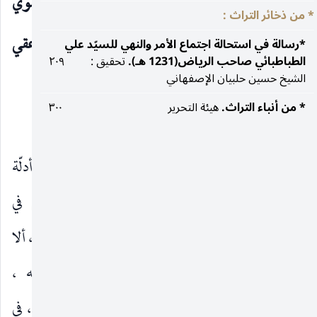
د. محمّد نوري الموسوي
* من ذخائر التراث :
الباحثة : ضحى رحيم عقي
*رسالة في استحالة اجتماع الأمر والنهي للسيّد علي
الطباطبائي صاحب الرياض(1231 هـ).
تحقيق :
٢٠٩
الشيخ حسين حلبيان الإصفهاني
بسم الله الرحمن الرحيم
* من أنباء التراث.
هيئة التحرير
٣٠٠
الخلاصة :
سعينا في البحث إلىٰ الكشف عن أبرز دليل من أدلّة
الصناعة النحوية وأشهرها وأهمّها عند النحويّين في
الاعتماد عليه في جمع اللغة وإرساء القواعد والأحكام ، ألا
وهو السماع وروافده : القرآن الكريم وقراءاته ،
والحديث الشريف ، وكلام العرب منظومه ومنثوره ، في