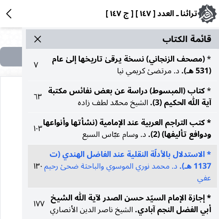
تراثنا ـ العدد [ ١٤٧ ] [ ج ١٤٧ ]
قائمة الکتاب
*
(مصحف الزنجاني) نسخة يرقىٰ تاريخها إلىٰ عام
٧
(531 هـ).
د. مرتضىٰ كريمي نيا
*
كتاب (المبسوط) دراسة عن بعض نفائس مكتبة
٦٣
آية الله الحكيم (3).
الشيخ محمّد لطف زاده
* كتب التراجم العربية عند الإمامية (نشأتها وأنواعها
١٠٣
الاستدلال بالأدلّة النقلية
ودوافع تأليفها) (2).
د. وسام عبّاس السبع
* الاستدلال بالأدلّة النقلية عند الفاضل الهندي (ت
عند الفاضل الهندي (ت
1137 هـ).
د. محمد نوري الموسوي والباحثة ضحىٰ رحيم
١٣٠
عفي
١١٣٧ هـ)
* إجازة الإمام السيّد حسن الصدر لآیة الله الشيخ
١٧٧
أبي الفضل النجم آبادي.
الشيخ ناصر الدين الأنصاري