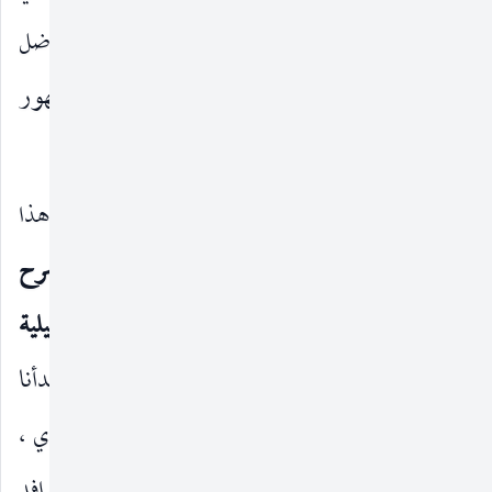
فكر أحد علماء أواخر الدولة الصفوية في إيران ، أفاضل
عصره وأعجوبة دهره ، وهو الفاضل الإصفهاني المشهور
بالفاضل الهندي (ت ١١٣٧ هـ).
إذ خُصّص هذا البحث لإظهار كيفية إفادته من هذا
الدليل ، واعتماده عليه في مصنّفاته الأربعة : (
شرح
العوامل في النحو ، موضح أسرار النحو ، الرسالة التهليلية
، واللالئ العبقرية في شرح العينية الحميرية
) ، بدأنا
البحث بمقدّمة عرضنا فيها بعض أحوال الفاضل الهندي ،