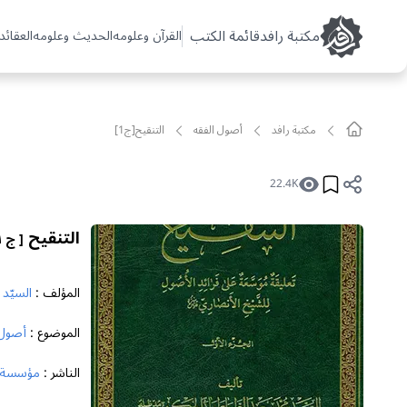
مکتبة رافد
قائمة الكتب
القرآن وعلومه
الحديث وعلومه
العقائد 
مکتبة رافد
أصول الفقه
التنقيح[ج1]
22.4K
التنقيح
[ ج ١ ]
المؤلف :
السيّد
الموضوع :
أصول 
الناشر :
مؤسسة ال