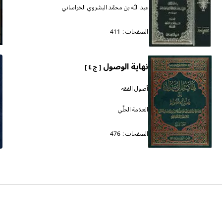
عبد الله بن محمّد البشروي الخراساني
الصفحات :
411
نهاية الوصول
[ ج ٤ ]
أصول الفقه
العلامة الحلّي
الصفحات :
476