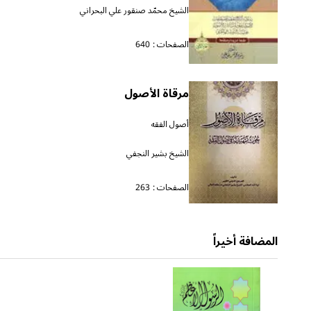
الشيخ محمّد صنقور علي البحراني
الصفحات :
640
مرقاة الأصول
أصول الفقه
الشيخ بشير النجفي
الصفحات :
263
المضافة أخيراً