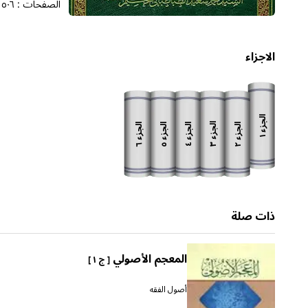
الصفحات :
٥٠٦
الاجزاء
الجزء
الجزء
الجزء
الجزء
الجزء
الجزء
١
٣
٦
٥
٢
٤
ذات صلة
المعجم الأصولي
[ ج ١ ]
أصول الفقه