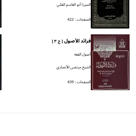
الميرزا أبو القاسم القمّي
الصفحات :
422
فرائد الأصول
[ ج ٣ ]
أصول الفقه
الشيخ مرتضى الأنصاري
الصفحات :
439