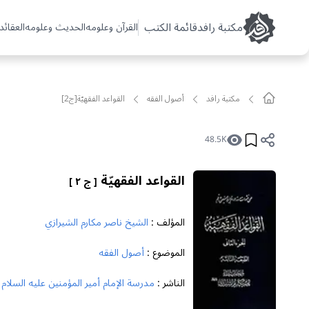
مکتبة رافد
قائمة الكتب
القرآن وعلومه
الحديث وعلومه
العقائد 
مکتبة رافد
أصول الفقه
القواعد الفقهيّة[ج2]
48.5K
القواعد الفقهيّة
[ ج ٢ ]
المؤلف :
الشيخ ناصر مكارم الشيرازي
الموضوع :
أصول الفقه
الناشر :
مدرسة الإمام أمير المؤمنين عليه السلام