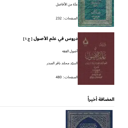
عدّة من الأفاضل
الصفحات :
232
دروس في علم الأصول
[ ج ١ ]
أصول الفقه
السيّد محمّد باقر الصدر
الصفحات :
480
المضافة أخيراً