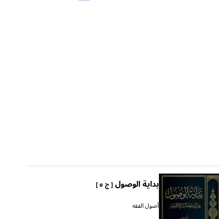
بداية الوصول
[ ج ٥ ]
أصول الفقه