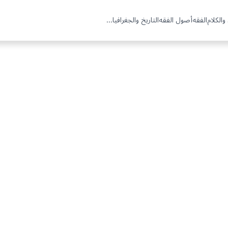
والكلام
الفقه
أصول الفقه
التاريخ والجغرافيا
...