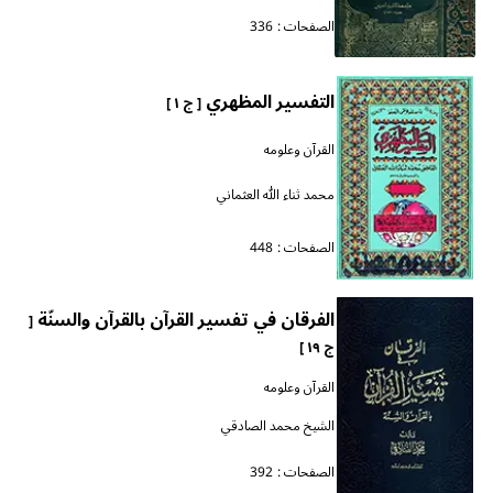
الصفحات :
336
التفسير المظهري
[ ج ١ ]
القرآن وعلومه
محمد ثناء الله العثماني
الصفحات :
448
الفرقان في تفسير القرآن بالقرآن والسنّة
[
ج ١٩ ]
القرآن وعلومه
الشيخ محمد الصادقي
الصفحات :
392