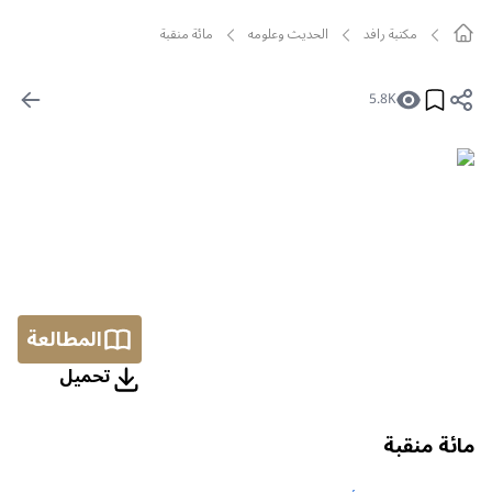
مکتبة رافد
الحديث وعلومه
مائة منقبة
5.8K
المطالعة
تحمیل
مائة منقبة