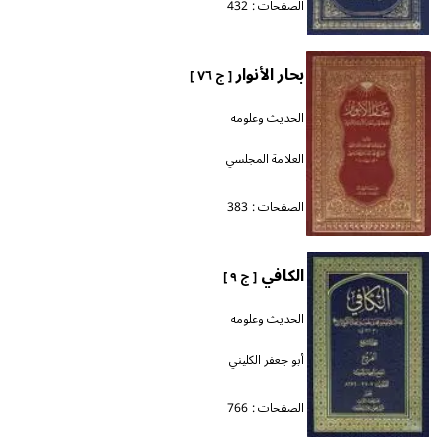
الصفحات :
432
بحار الأنوار
[ ج ٧٦ ]
الحديث وعلومه
العلامة المجلسي
الصفحات :
383
الكافي
[ ج ٩ ]
الحديث وعلومه
أبو جعفر الكليني
الصفحات :
766