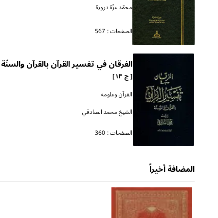
محمّد عزّة دروزة
الصفحات :
567
الفرقان في تفسير القرآن بالقرآن والسنّة
[ ج ١٣ ]
القرآن وعلومه
الشيخ محمد الصادقي
الصفحات :
360
المضافة أخيراً