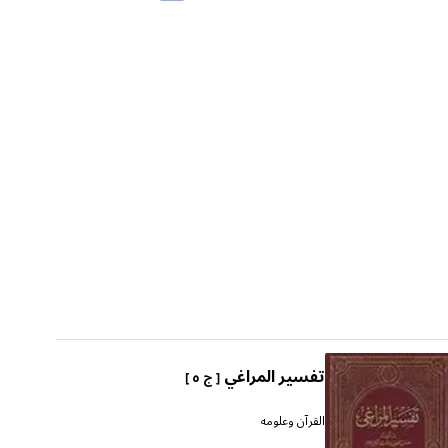
تفسير المراغي
[ ج ٥ ]
القرآن وعلومه