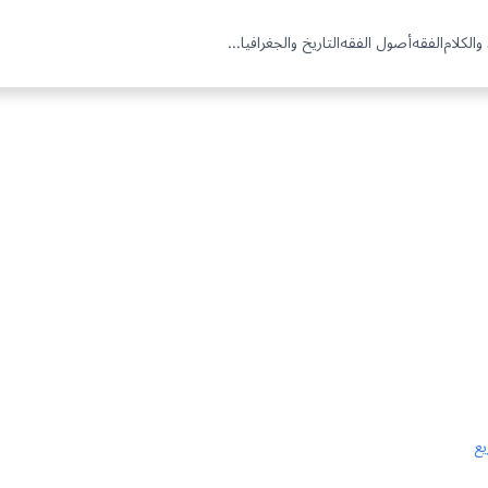
والكلام
الفقه
أصول الفقه
التاريخ والجغرافيا
...
يع