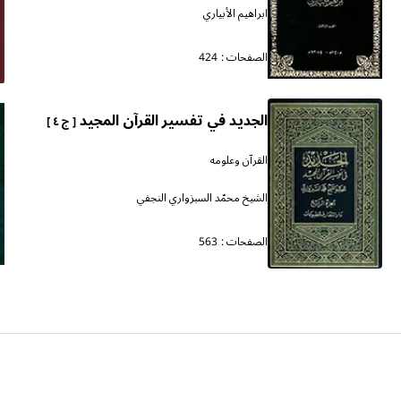
ابراهيم الأبياري
الصفحات :
424
الجديد في تفسير القرآن المجيد
[ ج ٤ ]
القرآن وعلومه
الشيخ محمّد السبزواري النجفي
الصفحات :
563