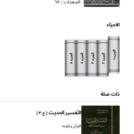
الصفحات :
٦٨٠
الاجزاء
الجزء
الجزء
الجزء
الجزء
الجزء
١
٣
٥
٢
٤
ذات صلة
التّفسير الحديث
[ ج ٣ ]
القرآن وعلومه