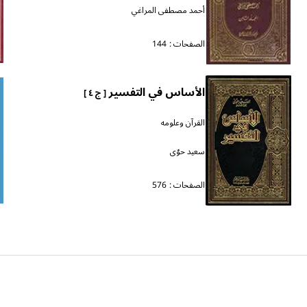
أحمد مصطفى المراغي
الصفحات :
144
الأساس في التفسير
[ ج ٤ ]
القرآن وعلومه
سعيد حوّى
الصفحات :
576