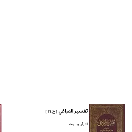
تفسير المراغي
[ ج ٢٤ ]
القرآن وعلومه