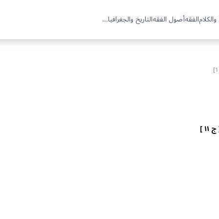
والكلام
الفقه
أصول الفقه
التاريخ والجغرافيا
...
ج ١١ ]