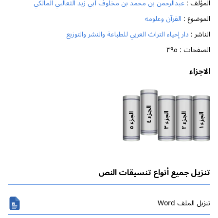
المؤلف :
عبدالرحمن بن محمد بن مخلوف أبي زيد الثعالبي المالكي
الموضوع :
القرآن وعلومه
الناشر :
دار إحياء التراث العربي للطباعة والنشر والتوزيع
الصفحات :
٣٩٥
الاجزاء
الجزء
الجزء
الجزء
الجزء
الجزء
٤
٣
٥
٢
١
تنزيل جميع أنواع تنسيقات النص
تنزیل الملف Word