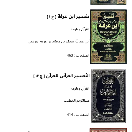
تفسير ابن عرفة
[ ج ١ ]
القرآن وعلومه
أبي عبدالله محمّد بن محمّد بن عرفة الورغمي
الصفحات :
463
التّفسير القرآني للقرآن
[ ج ١٢ ]
القرآن وعلومه
عبدالكريم الخطيب
الصفحات :
414