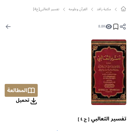
مکتبة رافد
القرآن وعلومه
تفسير الثعالبي[ج4]
8.8K
المطالعة
تحمیل
تفسير الثعالبي
[ ج ٤ ]