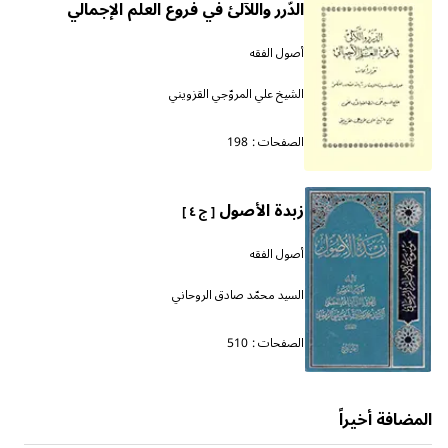
الدّرر واللآلئ في فروع العلم الإجمالي
أصول الفقه
الشيخ علي المروّجي القزويني
الصفحات :
198
زبدة الأصول
[ ج ٤ ]
أصول الفقه
السيد محمّد صادق الروحاني
الصفحات :
510
المضافة أخيراً