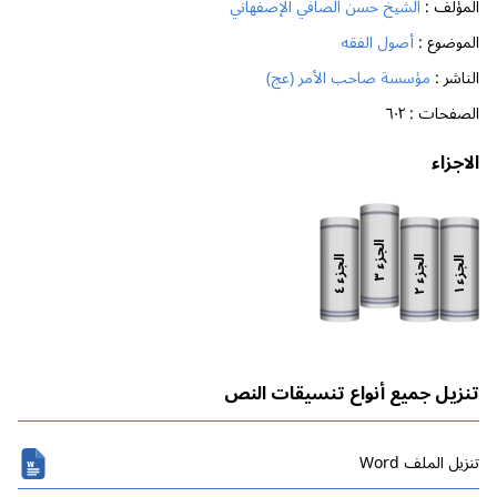
المؤلف :
الشيخ حسن الصافي الإصفهاني
الموضوع :
أصول الفقه
الناشر :
مؤسسة صاحب الأمر (عج)
الصفحات :
٦٠٢
الاجزاء
الجزء
الجزء
الجزء
الجزء
٣
٢
٤
١
تنزيل جميع أنواع تنسيقات النص
تنزیل الملف Word