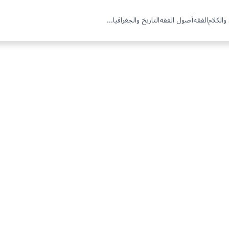
والكلام
الفقه
أصول الفقه
التاريخ والجغرافيا
...