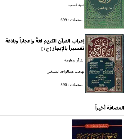
سيّد قطب
الصفحات :
699
إعراب القرآن الكريم لغةً وإعجازاً وبلاغة
تفسيراً بالإيجاز
[ ج ١ ]
القرآن وعلومه
بهجت عبدالواحد الشيخلي
الصفحات :
590
المضافة أخيراً