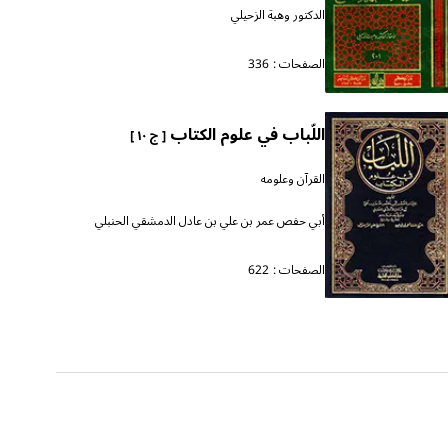
الدكتور وهبة الزحيلي
الصفحات :
336
اللّباب في علوم الكتاب
[ ج ١٠ ]
القرآن وعلومه
أبي حفص عمر بن علي بن عادل الدمشقي الحنبلي
الصفحات :
622