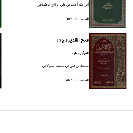
أبي بكر أحمد بن علي الرازي الجصّاص
الصفحات :
382
فتح القدير
[ ج ٦ ]
القرآن وعلومه
محمد بن علي بن محمد الشوكاني
الصفحات :
467