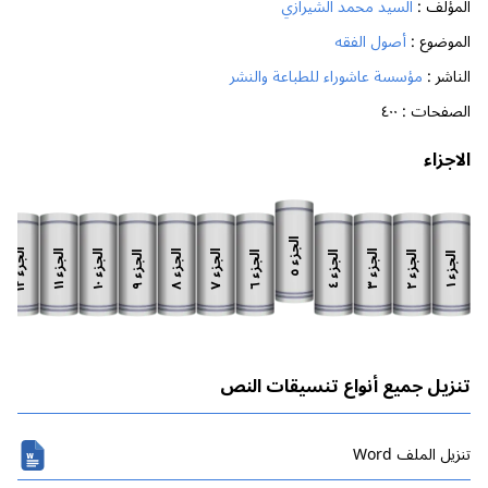
المؤلف :
السيد محمد الشيرازي
الموضوع :
أصول الفقه
الناشر :
مؤسسة عاشوراء للطباعة والنشر
الصفحات :
٤٠٠
الاجزاء
الجزء
الجزء
الجزء
الجزء
الجزء
الجزء
الجزء
الجزء
الجزء
الجزء
الجزء
الجزء
٥
١٢
١١
١٠
٨
٧
٣
٩
٦
٢
٤
١
تنزيل جميع أنواع تنسيقات النص
تنزیل الملف Word