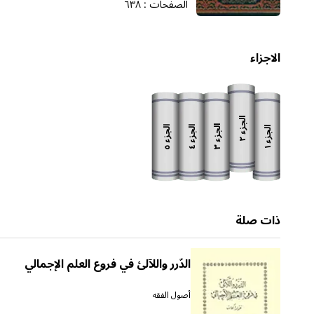
الصفحات :
٦٣٨
الاجزاء
الجزء
الجزء
الجزء
الجزء
الجزء
٢
٣
٥
٤
١
ذات صلة
الدّرر واللآلئ في فروع العلم الإجمالي
أصول الفقه