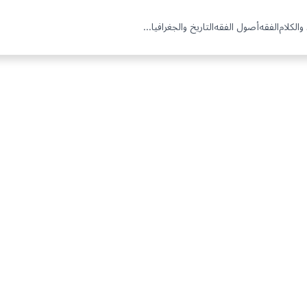
والكلام
الفقه
أصول الفقه
التاريخ والجغرافيا
...