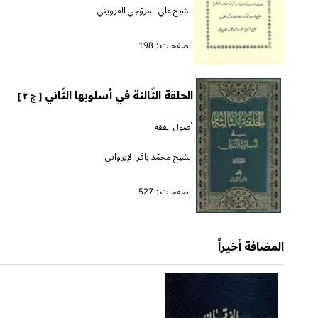
الشيخ علي المروّجي القزويني
الصفحات :
198
الحلقة الثّالثة في أسلوبها الثّاني
[ ج ٢ ]
أصول الفقه
الشيخ محمّد باقر الإيرواني
الصفحات :
527
المضافة أخيراً