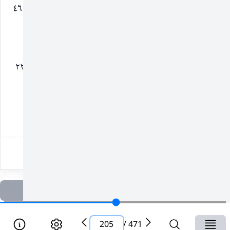
أردت أن أصوم يومين مواصلة
ليلى امرأة بشير
(١) ٤٦٤
فمنعني بشير
بن الخصاصية
أرسل إليّ أبو بكر مقتل أهل
زيد بن ثابت
(١) ٢٢
اليمامة فإذا عمر بن الخطاب عنده
٢٠٥
205
/
471