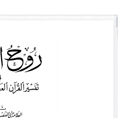
البحث
البحث
في
روح
المعاني