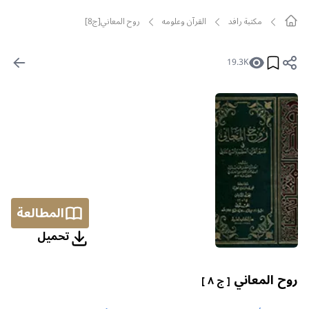
مکتبة رافد
القرآن وعلومه
روح المعاني[ج8]
19.3K
المطالعة
تحمیل
روح المعاني
[ ج ٨ ]