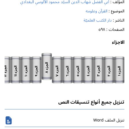
المؤلف :
أبي الفضل شهاب الدين السيّد محمود الألوسي البغدادي
الموضوع :
القرآن وعلومه
الناشر :
دار الكتب العلميّة
الصفحات :
٥٩٨
الاجزاء
الجزء
الجزء
الجزء
الجزء
الجزء
الجزء
الجزء
الجزء
الجزء
الجزء
الجزء
الجزء
٨
١٢
١١
١٠
٧
٣
٩
٦
٥
٢
٤
١
تنزيل جميع أنواع تنسيقات النص
تنزیل الملف Word