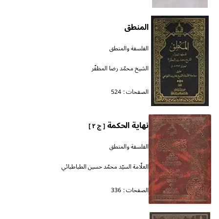
المنطق
الفلسفة والمنطق
الشيخ محمّد رضا المظفّر
الصفحات :
524
نهاية الحكمة
[ ج ٢ ]
الفلسفة والمنطق
العلّامة السيّد محمّد حسين الطباطبائي
الصفحات :
336