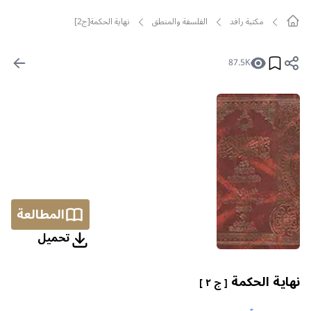
مکتبة رافد
الفلسفة والمنطق
نهاية الحكمة[ج2]
87.5K
المطالعة
تحمیل
نهاية الحكمة
[ ج ٢ ]