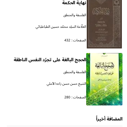
نهاية الحكمة
الفلسفة والمنطق
العلّامة السيّد محمّد حسين الطباطبائي
الصفحات :
432
الحجج البالغة على تجرّد النفس الناطقة
الفلسفة والمنطق
الشيخ حسن حسن زاده الآملي
الصفحات :
280
المضافة أخيراً