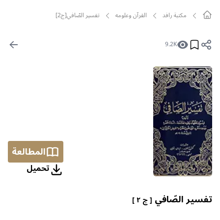
مکتبة رافد
القرآن وعلومه
تفسير الصّافي[ج2]
9.2K
المطالعة
تحمیل
تفسير الصّافي
[ ج ٢ ]