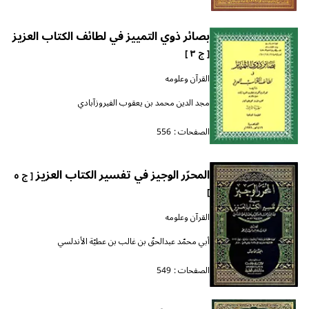
بصائر ذوي التمييز في لطائف الكتاب العزيز
[ ج ٣ ]
القرآن وعلومه
مجد الدين محمد بن يعقوب الفيروزآبادي
الصفحات :
556
المحرّر الوجيز في تفسير الكتاب العزيز
[ ج ٥
]
القرآن وعلومه
أبي محمّد عبدالحقّ بن غالب بن عطيّة الأندلسي
الصفحات :
549