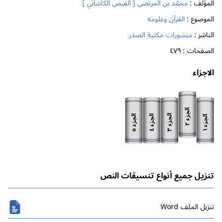
المؤلف :
محمّد بن المرتضى [ الفيض الكاشاني ]
الموضوع :
القرآن وعلومه
الناشر :
منشورات مكتبة الصدر
الصفحات :
٤٧٩
الاجزاء
الجزء
الجزء
الجزء
الجزء
الجزء
٢
٣
٥
٤
١
تنزيل جميع أنواع تنسيقات النص
تنزیل الملف Word