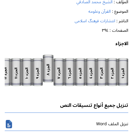
المؤلف :
الشيخ محمد الصادقي
الموضوع :
القرآن وعلومه
الناشر :
انتشارات فرهنگ اسلامى
الصفحات :
٣٩٤
الاجزاء
الجزء
الجزء
الجزء
الجزء
الجزء
الجزء
الجزء
الجزء
الجزء
الجزء
الجزء
الجزء
٨
١٢
١١
١٠
٧
٣
٩
٦
٥
٢
٤
١
تنزيل جميع أنواع تنسيقات النص
تنزیل الملف Word