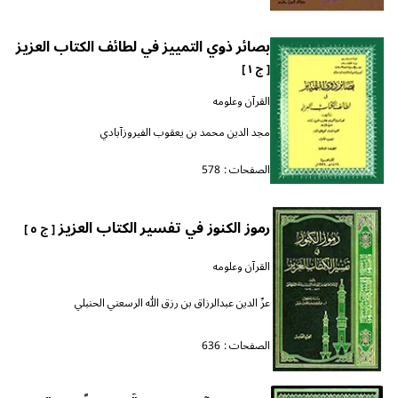
بصائر ذوي التمييز في لطائف الكتاب العزيز
[ ج ١ ]
القرآن وعلومه
مجد الدين محمد بن يعقوب الفيروزآبادي
الصفحات :
578
رموز الكنوز في تفسير الكتاب العزيز
[ ج ٥ ]
القرآن وعلومه
عزّ الدين عبدالرزاق بن رزق الله الرسعني الحنبلي
الصفحات :
636