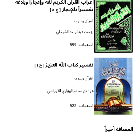
إعراب القرآن الكريم لغةً وإعجازاً وبلاغة
تفسيراً بالإيجاز
[ ج ٥ ]
القرآن وعلومه
بهجت عبدالواحد الشيخلي
الصفحات :
599
تفسير كتاب الله العزيز
[ ج ١ ]
القرآن وعلومه
هود بن محكم الهوّاري الأوراسي
الصفحات :
522
المضافة أخيراً