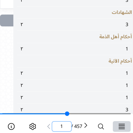
٢
3
الشهادات
٢
3
أحكام أهل الذمة
٢
1
أحكام الآنية
٢
1
٢
1
٢
1
٢
3
٢
5
1
/
457