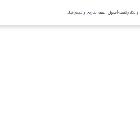
والكلام
الفقه
أصول الفقه
التاريخ والجغرافيا
...