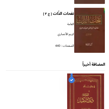
نفحات الذّات
[ ج ٣ ]
العامة
كريم الأنصاري
الصفحات :
440
المضافة أخيراً