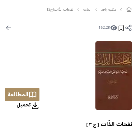
مکتبة رافد
العامة
نفحات الذّات[ج3]
162.2K
المطالعة
تحمیل
نفحات الذّات
[ ج ٣ ]