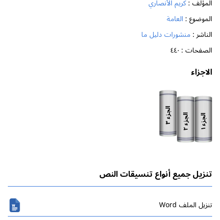
المؤلف :
كريم الأنصاري
الموضوع :
العامة
الناشر :
منشورات دليل ما
الصفحات :
٤٤٠
الاجزاء
الجزء
الجزء
الجزء
٣
٢
١
تنزيل جميع أنواع تنسيقات النص
تنزیل الملف Word