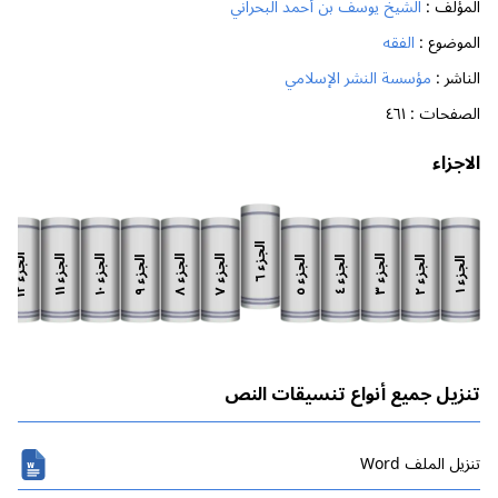
المؤلف :
الشيخ يوسف بن أحمد البحراني
الموضوع :
الفقه
الناشر :
مؤسسة النشر الإسلامي
الصفحات :
٤٦١
الاجزاء
الجزء
الجزء
الجزء
الجزء
الجزء
الجزء
الجزء
الجزء
الجزء
الجزء
الجزء
الجزء
٦
١٢
١١
١٠
٨
٧
٣
٩
٥
٢
٤
١
تنزيل جميع أنواع تنسيقات النص
تنزیل الملف Word