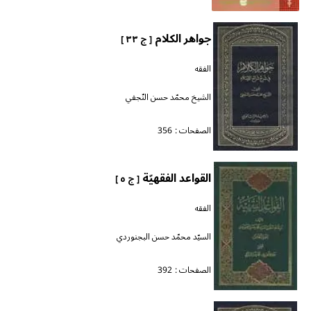
جواهر الكلام
[ ج ٣٣ ]
الفقه
الشيخ محمّد حسن النّجفي
الصفحات :
356
القواعد الفقهيّة
[ ج ٥ ]
الفقه
السيّد محمّد حسن البجنوردي
الصفحات :
392