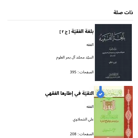
ذات صلة
بلغة الفقيّة
[ ج ٢ ]
الفقه
السيّد محمّد آل بحر العلوم
الصفحات :
395
التقيّة في إطارها الفقهي
الفقه
علي الشملاوي
الصفحات :
208