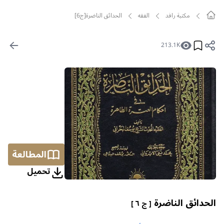
مکتبة رافد
الفقه
الحدائق الناضرة[ج6]
213.1K
المطالعة
تحمیل
الحدائق الناضرة
[ ج ٦ ]