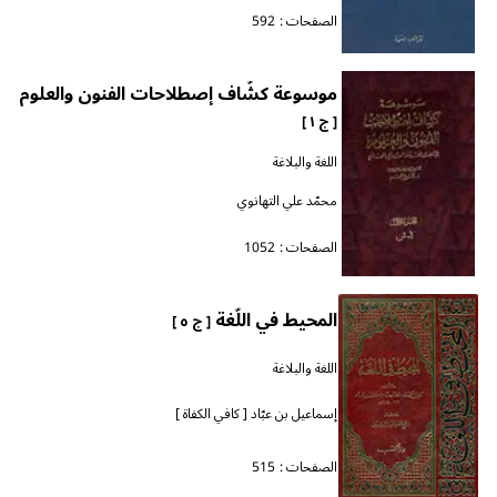
الصفحات :
592
موسوعة كشّاف إصطلاحات الفنون والعلوم
[ ج ١ ]
اللغة والبلاغة
محمّد علي التهانوي
الصفحات :
1052
المحيط في اللّغة
[ ج ٥ ]
اللغة والبلاغة
إسماعيل بن عبّاد [ كافي الكفاة ]
الصفحات :
515