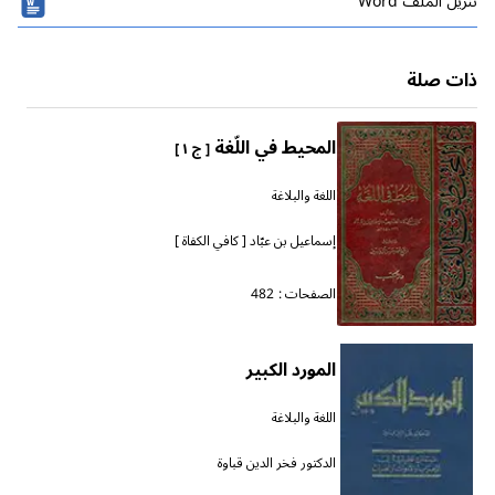
تنزیل الملف Word
ذات صلة
المحيط في اللّغة
[ ج ١ ]
اللغة والبلاغة
إسماعيل بن عبّاد [ كافي الكفاة ]
الصفحات :
482
المورد الكبير
اللغة والبلاغة
الدكتور فخر الدين قباوة