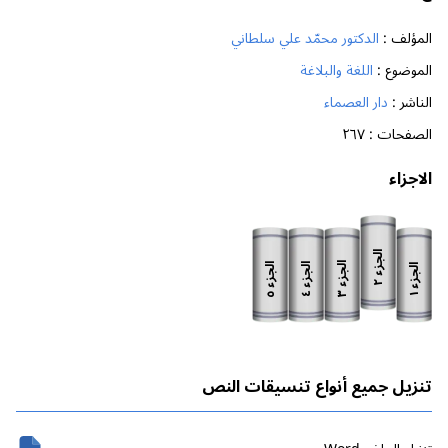
المؤلف :
الدكتور محمّد علي سلطاني
الموضوع :
اللغة والبلاغة
الناشر :
دار العصماء
الصفحات :
٢٦٧
الاجزاء
الجزء
الجزء
الجزء
الجزء
الجزء
٢
٣
٥
٤
١
تنزيل جميع أنواع تنسيقات النص