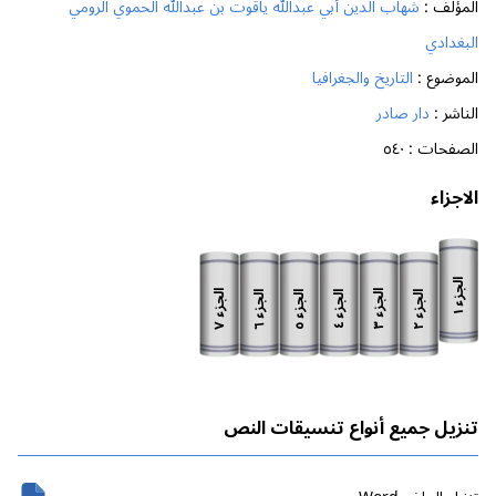
المؤلف :
شهاب الدين أبي عبدالله ياقوت بن عبدالله الحموي الرومي
البغدادي
الموضوع :
التاريخ والجغرافيا
الناشر :
دار صادر
الصفحات :
٥٤٠
الاجزاء
الجزء
الجزء
الجزء
الجزء
الجزء
الجزء
الجزء
١
٧
٣
٦
٥
٢
٤
تنزيل جميع أنواع تنسيقات النص