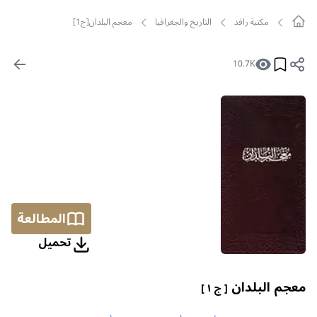
مکتبة رافد
التاريخ والجغرافيا
معجم البلدان[ج1]
10.7K
المطالعة
تحمیل
معجم البلدان
[ ج ١ ]