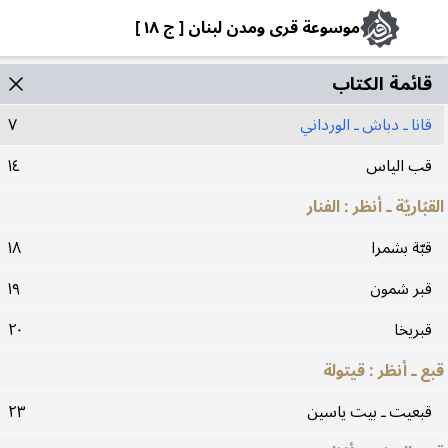
موسوعة قرى ومدن لبنان [ ج ١٨ ]
قائمة الکتاب
قانا ـ دباش ـ الورداني
٧
قب الياس
١٤
القبّاريّة ـ أنظر : الفنار
قبّة بشمرا
١٨
قبر شمون
١٩
قبريخا
٢٠
قبع ـ أنظر : قيتولة
قبعيت ـ بيت ياسين
٢٣