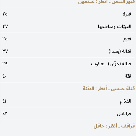
قبور البيض ـ أنظر : عيدمون
قبولا
٢٥
القبيّات ومناطقها
٢٧
قبّيع
٣٥
قتالة (بعبدا)
٣٧
قتالة (جزّين) ـ بعانوب
٣٩
قتّة
٤٠
قتلة عيسى ـ أنظر : الدبّيّة
القدّام
٤١
قراباش
٤٢
قراقف ـ أنظر : حاقل