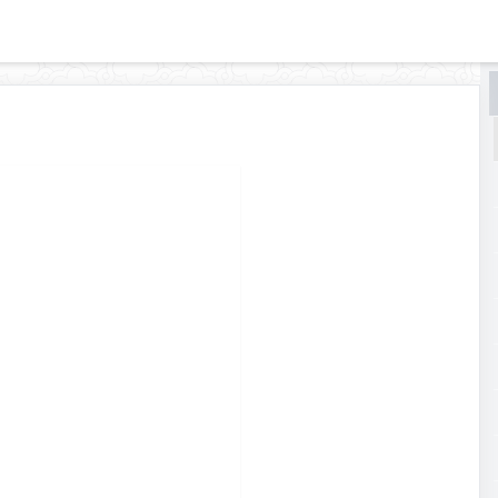
البحث
البحث
في
موسوعة
قرى
ومدن
لبنان