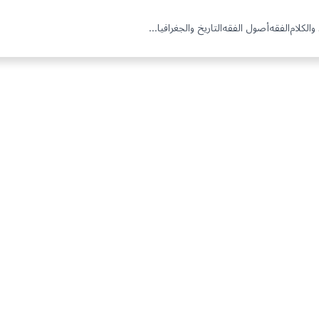
والكلام
الفقه
أصول الفقه
التاريخ والجغرافيا
...