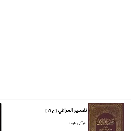
تفسير المراغي
[ ج ١٦ ]
القرآن وعلومه