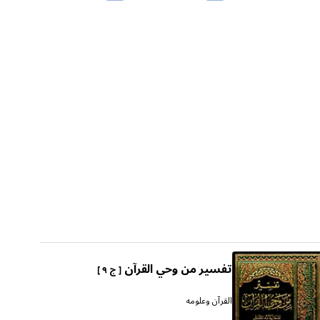
تفسير من وحي القرآن
[ ج ٩ ]
القرآن وعلومه