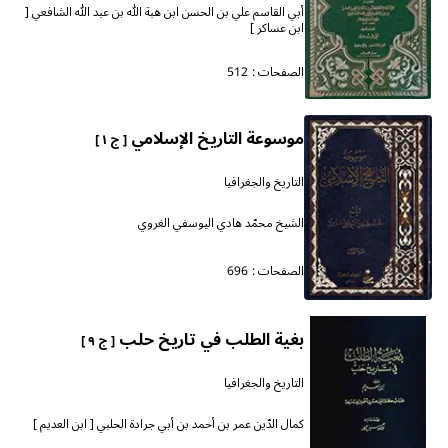
أبي القاسم علي بن الحسن ابن هبة الله بن عبد الله الشافعي [
ابن عساكر ]
الصفحات :
512
موسوعة التاريخ الإسلامي
[ ج ١ ]
التاريخ والجغرافيا
الشيخ محمّد هادي اليوسفي الغروي
الصفحات :
696
بغية الطلب في تاريخ حلب
[ ج ٩ ]
التاريخ والجغرافيا
كمال الدّين عمر بن أحمد بن أبي جرادة الحلبي [ ابن العديم ]