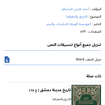
المؤلف :
أحمد فارس الشدياق
الموضوع :
التاريخ والجغرافيا
الناشر :
المؤسسة العربيّة للدراسات والنشر
الصفحات :
٥٧٩
تنزيل جميع أنواع تنسيقات النص
تنزیل الملف Word
ذات صلة
تاريخ مدينة دمشق
[ ج ٤٥ ]
التاريخ والجغرافيا