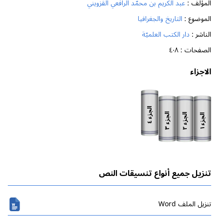
المؤلف :
عبد الكريم بن محمّد الرافعي القزويني
الموضوع :
التاريخ والجغرافيا
الناشر :
دار الكتب العلميّة
الصفحات :
٤٠٨
الاجزاء
الجزء
الجزء
الجزء
الجزء
٤
٣
٢
١
تنزيل جميع أنواع تنسيقات النص
تنزیل الملف Word