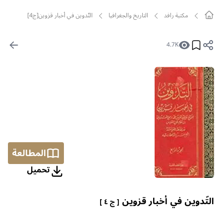
مکتبة رافد
التاريخ والجغرافيا
التّدوين في أخبار قزوين[ج4]
4.7K
المطالعة
تحمیل
التّدوين في أخبار قزوين
[ ج ٤ ]