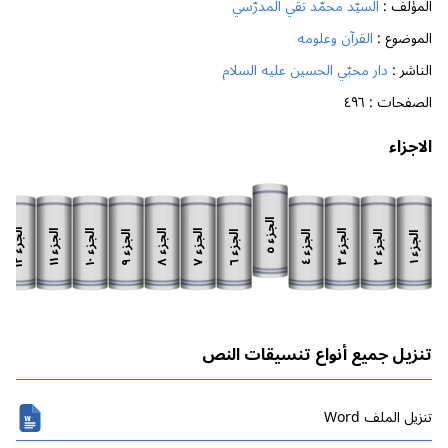
المؤلف :
السيّد محمّد تقي المدرّسي
الموضوع :
القرآن وعلومه
الناشر :
دار محبّي الحسين عليه السلام
الصفحات :
٤٩٦
الاجزاء
الجزء
الجزء
الجزء
الجزء
الجزء
الجزء
الجزء
الجزء
الجزء
الجزء
الجزء
الجزء
٥
١٢
١١
١٠
٨
٧
٣
٩
٦
٢
٤
١
تنزيل جميع أنواع تنسيقات النص
تنزیل الملف Word