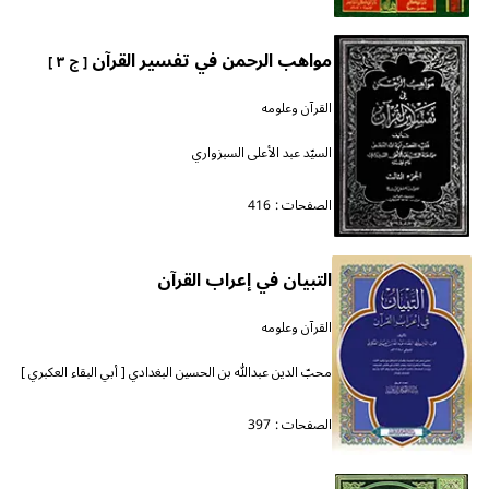
مواهب الرحمن في تفسير القرآن
[ ج ٣ ]
القرآن وعلومه
السيّد عبد الأعلى السبزواري
الصفحات :
416
التبيان في إعراب القرآن
القرآن وعلومه
محبّ الدين عبدالله بن الحسين البغدادي [ أبي البقاء العكبري ]
الصفحات :
397