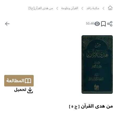
مکتبة رافد
القرآن وعلومه
من هدى القرآن[ج5]
50.4K
المطالعة
تحمیل
من هدى القرآن
[ ج ٥ ]