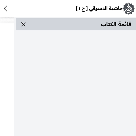
حاشية الدسوقي [ ج ١ ]
قائمة الکتاب