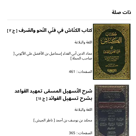
ذات صلة
كتاب الكنّاش في فنّي النّحو والصّرف
[ ج ٢ ]
اللغة والبلاغة
عماد الدين أبي الفداء إسماعيل بن الأفضل علي الأيّوبي [
صاحب الحماة ]
الصفحات :
461
شرح التّسهيل المسمّى تمهيد القواعد
بشرح تسهيل الفوائد
[ ج ١١ ]
اللغة والبلاغة
محمّد بن يوسف بن أحمد [ ناظر الجيش ]
الصفحات :
365