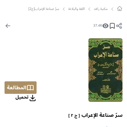
مکتبة رافد
اللغة والبلاغة
سرّ صناعة الإعراب[ج2]
37.4K
المطالعة
تحمیل
سرّ صناعة الإعراب
[ ج ٢ ]