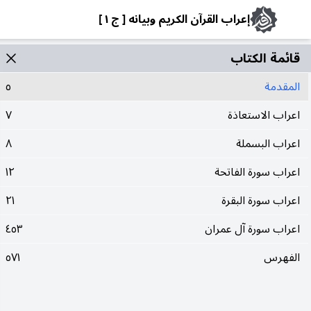
إعراب القرآن الكريم وبيانه [ ج ١ ]
قائمة الکتاب
المقدمة
٥
اعراب الاستعاذة
٧
اعراب البسملة
٨
اعراب سورة الفاتحة
١٢
اعراب سورة البقرة
٢١
اعراب سورة آل عمران
٤٥٣
الفهرس
٥٧١