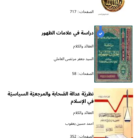
الصفحات :
717
دراسة في علامات الظهور
العقائد والكلام
السيد جعفر مرتضى العاملي
الصفحات :
58
نظريّة عدالة الصّحابة والمرجعيّة السياسيّة
في الإسلام
العقائد والكلام
احمد حسين يعقوب
الصفحات :
352