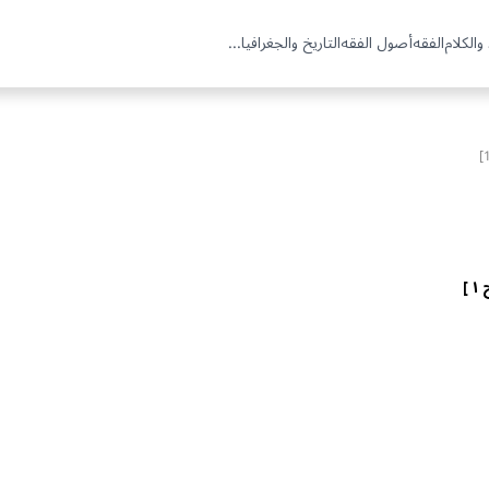
والكلام
الفقه
أصول الفقه
التاريخ والجغرافيا
...
 ]