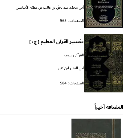
أبي محمّد عبدالحقّ بن غالب بن عطيّة الأندلسي
الصفحات :
565
تفسير القرآن العظيم
[ ج ١ ]
القرآن وعلومه
أبي الفداء ابن كثير
الصفحات :
584
المضافة أخيراً