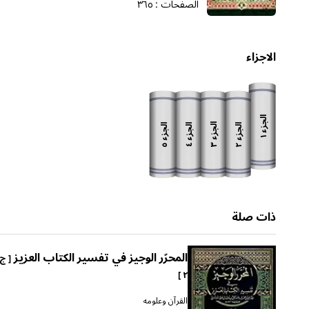
الصفحات :
٣٦٥
الاجزاء
الجزء
الجزء
الجزء
الجزء
الجزء
١
٣
٥
٢
٤
ذات صلة
المحرّر الوجيز في تفسير الكتاب العزيز
[ ج
٢ ]
القرآن وعلومه