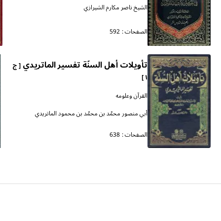
الشيخ ناصر مكارم الشيرازي
الصفحات :
592
تأويلات أهل السنّة تفسير الماتريدي
[ ج
١ ]
القرآن وعلومه
أبي منصور محمّد بن محمّد بن محمود الماتريدي
الصفحات :
638