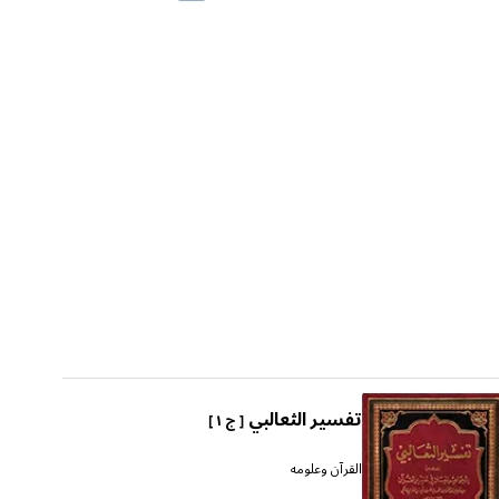
تفسير الثعالبي
[ ج ١ ]
القرآن وعلومه