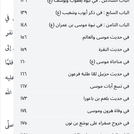
عدوّهم.
الباب السادس : في نبوّة يعقوب ويوسف (ع)
١٢٦
الباب السابع : في ذكر أيوب وشعيب (ع)
١٣٩
فلمّا أصبحوا وجودا جنود ملك بابل مصروعين في
الباب الثامن : في نبوة موسى بن عمران (ع)
١٤٨
عسكرهم موتى لم يفلت منهم أحد إلّا ملكهم وخمسة نفر
في حديث موسى والعالم
١٥٦
، فلمّا نظروا إلى أصحابهم وما أصابهم كرّوا منهزمين إلى
في حديث البقرة
١٥٩
أرض بابل ، وثبت بنو إسرائيل متوازرين على الخير ، فلمّا
في مناجاة موسى (ع)
١٦٠
في حديث حزبيل لمّا طلبه فرعون
١٦٦
مات ملكهم ابتدعوا البدع ودعا كلٌّ إلى نفسه وشعيا عليه
في تسع آيات موسى
١٦٧
السلام يأمرهم وينهاهم ، فلا يقبلون حتّى أهلكهم الله
في حديث بلعم بن باعورا
١٧٣
(١)
.
في وفاة هرون وموسى
١٧٤
٢٨٨ ـ وعن أنس أنّ عبد الله بن سلام سأل النّبي صلّى
في خروج صفراء على يوشع بن نون
١٧٥