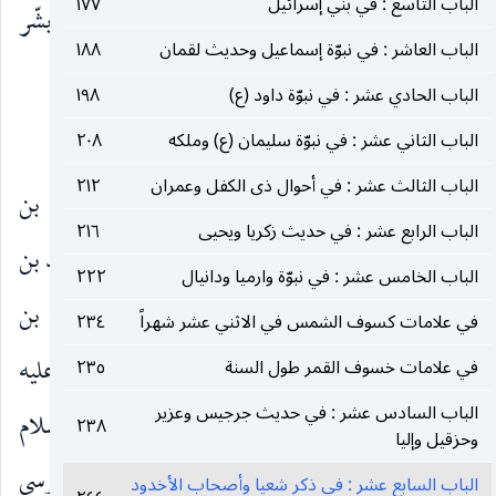
الباب التاسع : في بني إسرائيل
١٧٧
الله عليه وآله عن شعيا عليه السلام فقال : هو الّذي بشّر
الباب العاشر : في نبوّة إسماعيل وحديث لقمان
١٨٨
(٢)
بي وبأخي عيسى بن مريم عليه السلام
.
الباب الحادي عشر : في نبوّة داود (ع)
١٩٨
فصل ـ ١ ـ
الباب الثاني عشر : في نبوّة سليمان (ع) وملكه
٢٠٨
الباب الثالث عشر : في أحوال ذى الكفل وعمران
٢١٢
٢٨٩ ـ وعن ابن بابويه ، حدّثنا محمّد بن موسى بن
الباب الرابع عشر : في حديث زكريا ويحيى
٢١٦
المتوكّل ، حدّثنا عبد الله بن جعفر الحميري ، عن أحمد بن
الباب الخامس عشر : في نبوّة وارميا ودانيال
٢٢٢
محمّد بن عيسى ، عن الحسن بن محبوب ، عن مالك بن
في علامات كسوف الشمس في الاثني عشر شهراً
٢٣٤
عطيّة ، عن معروف بن خربوذ ، عن أبي جعفر عليه
في علامات خسوف القمر طول السنة
٢٣٥
الباب السادس عشر : في حديث جرجيس وعزير
السلام قال : أخبرنا أبي عليّ بن الحسين عليهما السلام
٢٣٨
وحزقيل وإليا
حدّثني جابر بن عبد الله ، قال : سمعت سلمان الفارسي
الباب السابع عشر : في ذكر شعيا وأصحاب الأخدود