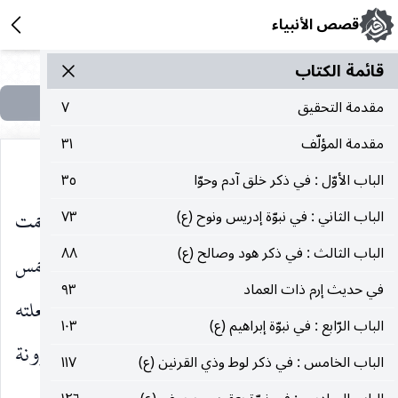
قصص الأنبياء
قائمة الکتاب
مقدمة التحقيق
٧
مقدمة المؤلّف
٣١
الباب الأوّل : في ذكر خلق آدم وحوّا
٣٥
فأوحى الله تعالى إلى شعيا عليه السلام : إنّي رحمت
الباب الثاني : في نبوّة إدريس ونوح (ع)
٧٣
الباب الثالث : في ذكر هود وصالح (ع)
٨٨
تضرّعه ، واستجبت دعوته ، وقد زدت في عمره خمس
في حديث إرم ذات العماد
٩٣
عشرة سنة ، فمره فليداوِ قرحته بماء التّين ، فإنّي قد جعلته
الباب الرّابع : في نبوّة إبراهيم (ع)
١٠٣
شفاءً ممّا هو فيه ، وإنّي قد كفيته وبني إسرائيل مؤونة
الباب الخامس : في ذكر لوط وذي القرنين (ع)
١١٧