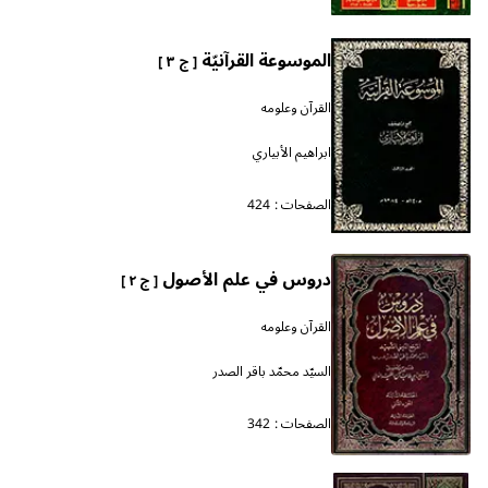
الموسوعة القرآنيّة
[ ج ٣ ]
القرآن وعلومه
ابراهيم الأبياري
الصفحات :
424
دروس في علم الأصول
[ ج ٢ ]
القرآن وعلومه
السيّد محمّد باقر الصدر
الصفحات :
342