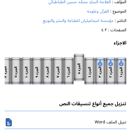
المؤلف :
العلّامة السيّد محمّد حسين الطباطبائي
الموضوع :
القرآن وعلومه
الناشر :
مؤسسة اسماعيليان للطباعة والنشر والتوزيع
الصفحات :
٤٠٢
الاجزاء
الجزء
الجزء
الجزء
الجزء
الجزء
الجزء
الجزء
الجزء
الجزء
الجزء
الجزء
الجزء
٥
١٢
١١
١٠
٨
٧
٣
٩
٦
٢
٤
١
تنزيل جميع أنواع تنسيقات النص
تنزیل الملف Word