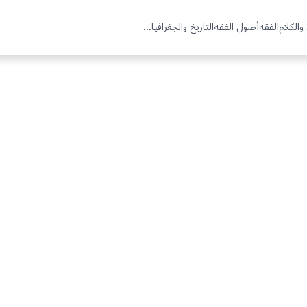
والكلام
الفقه
أصول الفقه
التاريخ والجغرافيا
...