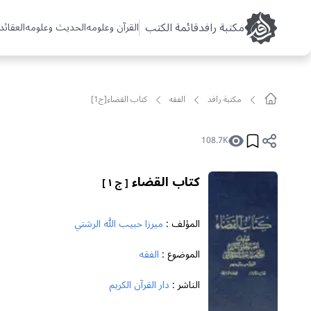
مکتبة رافد
قائمة الكتب
القرآن وعلومه
الحديث وعلومه
العقائد 
مکتبة رافد
الفقه
كتاب القضاء[ج1]
108.7K
كتاب القضاء
[ ج ١ ]
المؤلف :
ميرزا حبيب الله الرشتي
الموضوع :
الفقه
الناشر :
دار القرآن الكريم