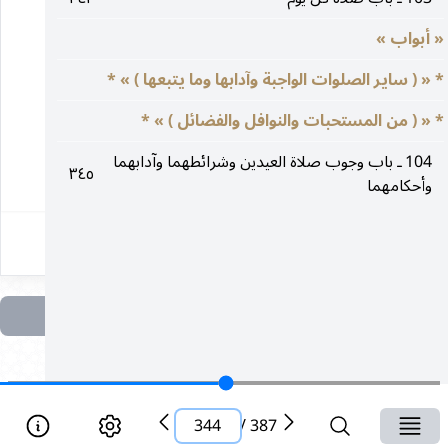
سوى المرتبة ، ويؤيديه لفظ التطوع.
« أبواب »
____________________
* « ( ساير الصلوات الواجبة وآدابها وما يتبعها ) » *
* « ( من المستحبات والنوافل والفضائل ) » *
(١) أمالى الطوسى ج ٢ ص ١٤١.
104 ـ باب وجوب صلاة العيدين وشرائطهما وآدابهما
٣٤٥
٣٤٤
وأحكامهما
344
/
387