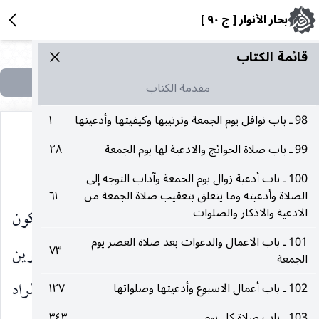
بحار الأنوار [ ج ٩٠ ]
قائمة الکتاب
مقدمة الكتاب
98 ـ باب نوافل يوم الجمعة وترتيبها وكيفيتها وأدعيتها
١
99 ـ باب صلاة الحوائج والادعية لها يوم الجمعة
٢٨
(١)
كان له حقا واجبا في الجنة
.
100 ـ باب أدعية زوال يوم الجمعة وآداب التوجه إلى
الصلاة وأدعيته وما يتعلق بتعقيب صلاة الجمعة من
٦١
الادعية والاذكار والصلوات
بيان
: الظاهر أن هذا يشمل النوافل المرتبة فيكون
101 ـ باب الاعمال والدعوات بعد صلاة العصر يوم
موافقا للاخبار الاربع للعصر أو الست لكل من الظهرين
٧٣
الجمعة
، ويحتمل نسخه بالنوافل المرتبة ، ويحتمل أن يكون المراد
102 ـ باب أعمال الاسبوع وأدعيتها وصلواتها
١٢٧
103 ـ باب صلاة كل يوم
٣٤٣