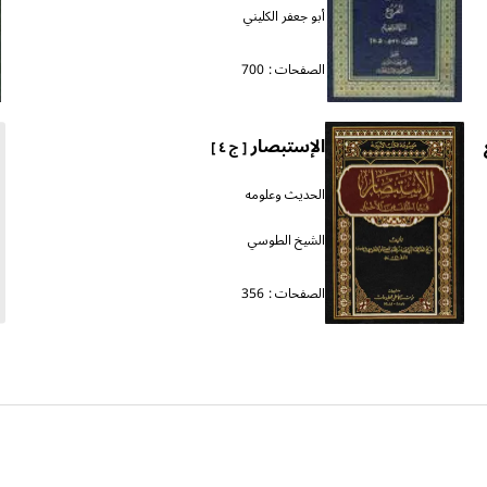
أبو جعفر الكليني
الصفحات :
700
الإستبصار
[ ج ٤ ]
الحديث وعلومه
الشيخ الطوسي
الصفحات :
356