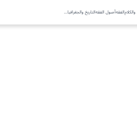
والكلام
الفقه
أصول الفقه
التاريخ والجغرافيا
...