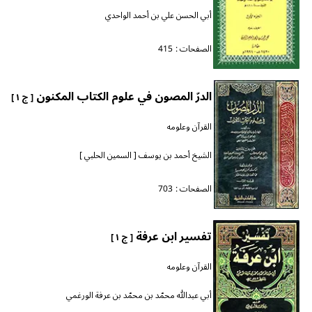
أبي الحسن علي بن أحمد الواحدي
الصفحات :
415
الدرّ المصون في علوم الكتاب المكنون
[ ج ١ ]
القرآن وعلومه
الشيخ أحمد بن يوسف [ السمين الحلبي ]
الصفحات :
703
تفسير ابن عرفة
[ ج ١ ]
القرآن وعلومه
أبي عبدالله محمّد بن محمّد بن عرفة الورغمي