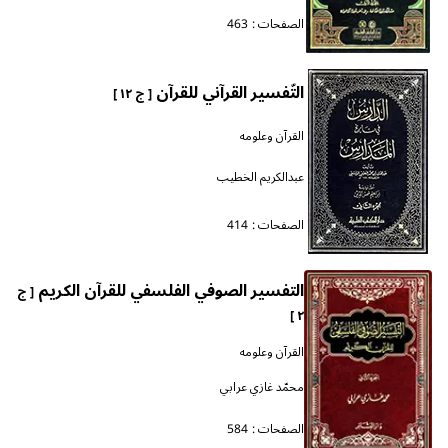
الصفحات :
463
التّفسير القرآني للقرآن
[ ج ١٢ ]
القرآن وعلومه
عبدالكريم الخطيب
الصفحات :
414
التفسير الصوفي الفلسفي للقرآن الكريم
[ ج
٢ ]
القرآن وعلومه
محمّد غازي عرابي
الصفحات :
584